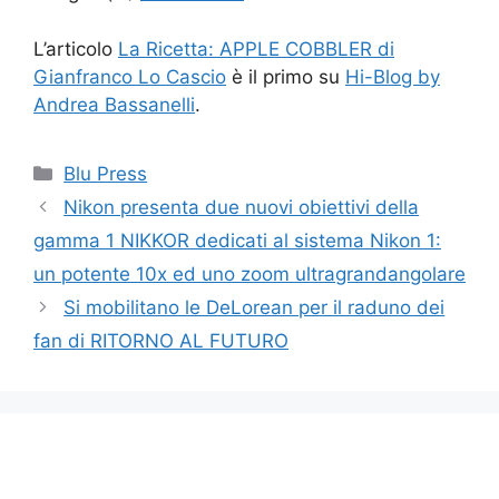
L’articolo
La Ricetta: APPLE COBBLER di
Gianfranco Lo Cascio
è il primo su
Hi-Blog by
Andrea Bassanelli
.
Categorie
Blu Press
Nikon presenta due nuovi obiettivi della
gamma 1 NIKKOR dedicati al sistema Nikon 1:
un potente 10x ed uno zoom ultragrandangolare
Si mobilitano le DeLorean per il raduno dei
fan di RITORNO AL FUTURO