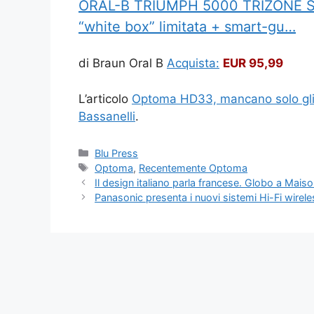
ORAL-B TRIUMPH 5000 TRIZONE Spaz
“white box” limitata + smart-gu…
di Braun Oral B
Acquista:
EUR 95,99
L’articolo
Optoma HD33, mancano solo gli 
Bassanelli
.
Categorie
Blu Press
Tag
Optoma
,
Recentemente Optoma
Il design italiano parla francese. Globo a Mais
Panasonic presenta i nuovi sistemi Hi-Fi wirele