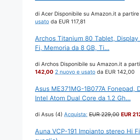
di Acer
Disponibile su Amazon.it a partire
usato
da
EUR 117,81
Archos Titanium 80 Tablet, Display 
Fi, Memoria da 8 GB, Ti…
di Archos
Disponibile su Amazon.it a part
142,00
2 nuovo e usato
da
EUR 142,00
Asus ME371MG-1B077A Fonepad, Disp
Intel Atom Dual Core da 1.2 Gh…
di Asus
(4)
Acquista:
EUR 229,00
EUR 21
Auna VCP-191 Impianto stereo Hi F