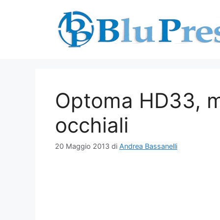
Vai
al
contenuto
Optoma HD33, ma
occhiali
20 Maggio 2013
di
Andrea Bassanelli