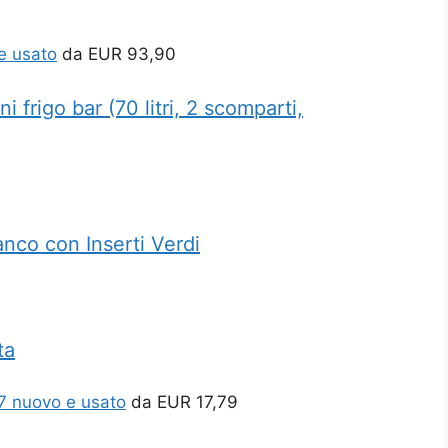
e usato
da
EUR 93,90
frigo bar (70 litri, 2 scomparti,
nco con Inserti Verdi
ta
7 nuovo e usato
da
EUR 17,79