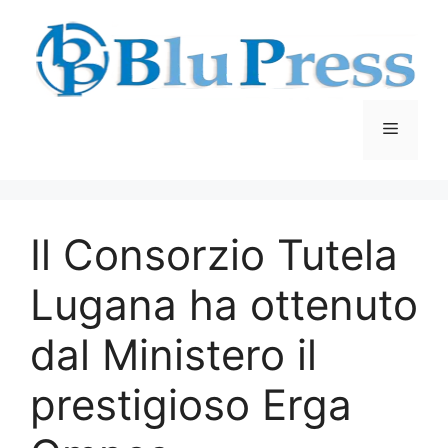
Vai
al
contenuto
Menu
Il Consorzio Tutela
Lugana ha ottenuto
dal Ministero il
prestigioso Erga