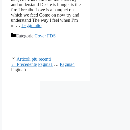
and understand Desire is hunger is the
fire I breathe Love is a banquet on
which we feed Come on now try and
understand The way I feel when I’m
in …
Leggi tutto
Categorie
Cover FDS
Articoli più recenti
←
Precedente
Pagina
1
…
Pagina
4
Pagina
5