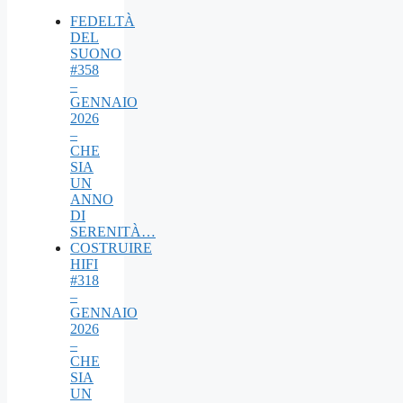
FEDELTÀ
DEL
SUONO
#358
–
GENNAIO
2026
–
CHE
SIA
UN
ANNO
DI
SERENITÀ…
COSTRUIRE
HIFI
#318
–
GENNAIO
2026
–
CHE
SIA
UN