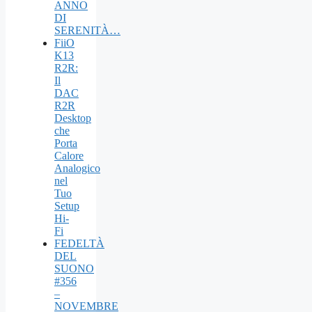
ANNO
DI
SERENITÀ…
FiiO
K13
R2R:
Il
DAC
R2R
Desktop
che
Porta
Calore
Analogico
nel
Tuo
Setup
Hi-
Fi
FEDELTÀ
DEL
SUONO
#356
–
NOVEMBRE