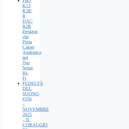
FiiO
K13
R2R:
Il
DAC
R2R
Desktop
che
Porta
Calore
Analogico
nel
Tuo
Setup
Hi-
Fi
FEDELTÀ
DEL
SUONO
#356
–
NOVEMBRE
2025
– IL
CORAGGIO