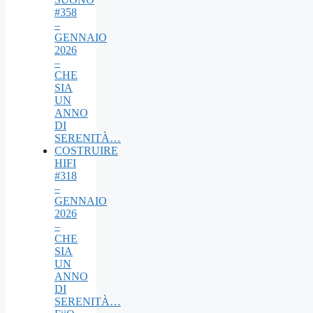
#358
–
GENNAIO
2026
–
CHE
SIA
UN
ANNO
DI
SERENITÀ…
COSTRUIRE
HIFI
#318
–
GENNAIO
2026
–
CHE
SIA
UN
ANNO
DI
SERENITÀ…