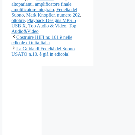
altoparlanti
,
amplificatore finale
,
amplificatore integrato
,
Fedelta del
Suono
,
Mark Knopfler
,
numero 202
,
ottobre
,
Playback Designs MPS-5
USB X
,
Top Audio & Video
,
Top
Audio&Video
Costruire HIFI nr. 161 è nelle
edicole di tutta Italia
La Guida di Fedeltà del Suono
USATO n.10, è già in edicola!