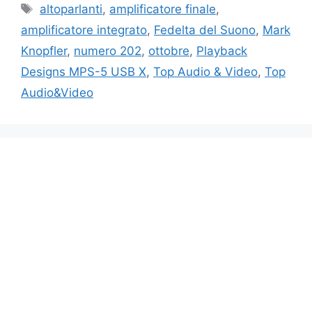
Tag
altoparlanti
,
amplificatore finale
,
amplificatore integrato
,
Fedelta del Suono
,
Mark
Knopfler
,
numero 202
,
ottobre
,
Playback
Designs MPS-5 USB X
,
Top Audio & Video
,
Top
Audio&Video