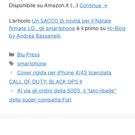
Disponibile su Amazon.it (…)
Continua
→
L’articolo
Un SACCO di novità per il Natale
firmate LG…gli smartphone
è il primo su
Hi-Blog
by Andrea Bassanelli
.
Categorie
Blu Press
Tag
smartphone
Cover rigida per iPhone 4/4S licenziata
CALL OF DUTY: BLACK OPS II
Al via gli ordini della 500S, il “lato ribelle”
della super-compatta Fiat