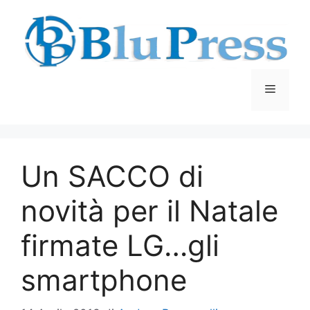
Vai
al
contenuto
Menu
Un SACCO di
novità per il Natale
firmate LG…gli
smartphone