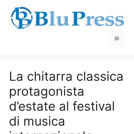
Vai
al
contenuto
Menu
La chitarra classica
protagonista
d’estate al festival
di musica