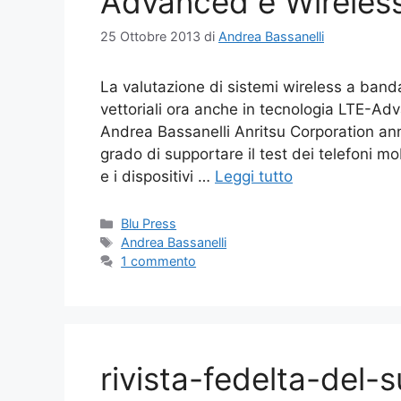
Advanced e Wireles
25 Ottobre 2013
di
Andrea Bassanelli
La valutazione di sistemi wireless a banda
vettoriali ora anche in tecnologia LTE-A
Andrea Bassanelli Anritsu Corporation annu
grado di supportare il test dei telefoni 
e i dispositivi …
Leggi tutto
Categorie
Blu Press
Tag
Andrea Bassanelli
1 commento
rivista-fedelta-del-