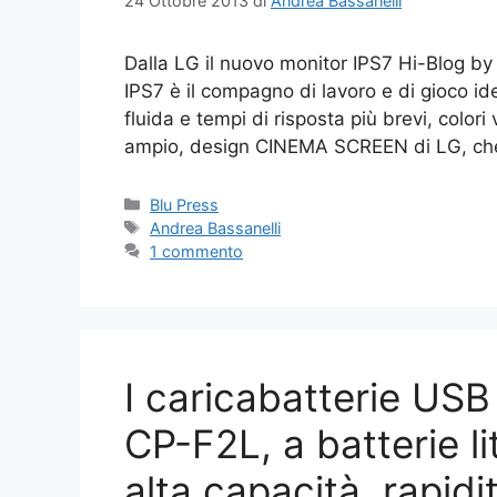
24 Ottobre 2013
di
Andrea Bassanelli
Dalla LG il nuovo monitor IPS7 Hi-Blog by 
IPS7 è il compagno di lavoro e di gioco ide
fluida e tempi di risposta più brevi, colori 
ampio, design CINEMA SCREEN di LG, c
Categorie
Blu Press
Tag
Andrea Bassanelli
1 commento
I caricabatterie USB
CP-F2L, a batterie l
alta capacità, rapidi