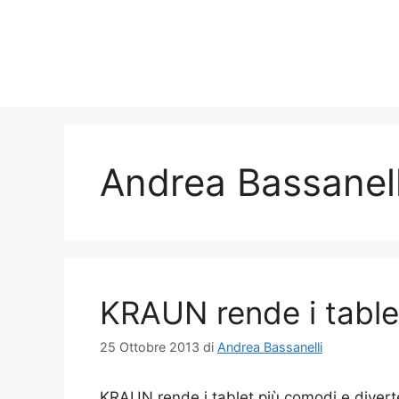
Vai
al
contenuto
Andrea Bassanell
KRAUN rende i tablet
25 Ottobre 2013
di
Andrea Bassanelli
KRAUN rende i tablet più comodi e divert