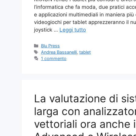
l’informatica che fa moda, due pratici acc
e applicazioni multimediali in maniera più
videogiochi per tablet apprezzeranno il n
joystick …
Leggi tutto
Categorie
Blu Press
Tag
Andrea Bassanelli
,
tablet
1 commento
La valutazione di si
larga con analizzator
vettoriali ora anche 