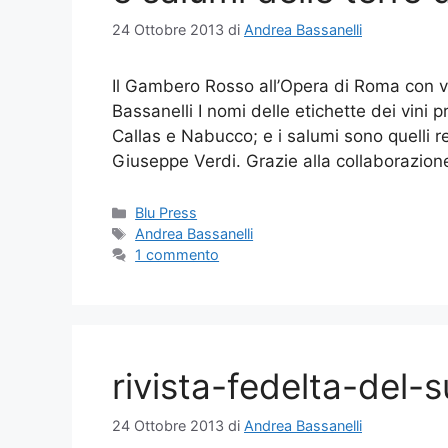
24 Ottobre 2013
di
Andrea Bassanelli
Il Gambero Rosso all’Opera di Roma con vi
Bassanelli I nomi delle etichette dei vini p
Callas e Nabucco; e i salumi sono quelli re
Giuseppe Verdi. Grazie alla collaborazio
Categorie
Blu Press
Tag
Andrea Bassanelli
1 commento
rivista-fedelta-del-
24 Ottobre 2013
di
Andrea Bassanelli