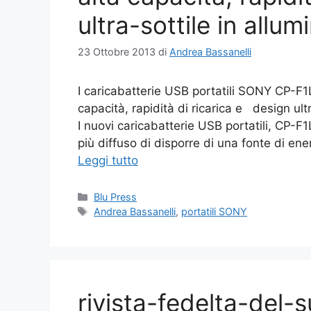
ultra-sottile in allum
23 Ottobre 2013
di
Andrea Bassanelli
I caricabatterie USB portatili SONY CP-F1L
capacità, rapidità di ricarica e design ult
I nuovi caricabatterie USB portatili, CP-
più diffuso di disporre di una fonte di en
Leggi tutto
Categorie
Blu Press
Tag
Andrea Bassanelli
,
portatili SONY
rivista-fedelta-del-