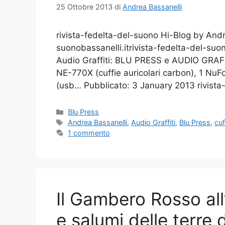
25 Ottobre 2013
di
Andrea Bassanelli
rivista-fedelta-del-suono Hi-Blog by Andr
suonobassanelli.itrivista-fedelta-del-suon
Audio Graffiti: BLU PRESS e AUDIO GRAFFIT
NE-770X (cuffie auricolari carbon), 1 Nu
(usb… Pubblicato: 3 January 2013 rivista
Categorie
Blu Press
Tag
Andrea Bassanelli
,
Audio Graffiti
,
Blu Press
,
cuf
1 commento
Il Gambero Rosso all
e salumi delle terre 