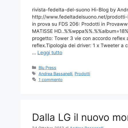
rivista-fedelta-del-suono Hi-Blog by And
http://www.fedeltadelsuono.net/prodotti-in
in prova su FDS 206: Prodotti in Prova
MATISSE HD..%%wppa%%.%%album=18%%.
progetto: Tower 3 vie con accordo reflex 
reflex.Tipologia dei driver: 1 x Tweeter 
…
Leggi tutto
Categorie
Blu Press
Tag
Andrea Bassanelli
,
Prodotti
1 commento
Dalla LG il nuovo mo