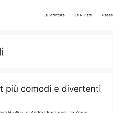
La Struttura
Le Riviste
Rasse
i
 più comodi e divertenti
enti Hi-Blog by Andrea Bassanelli Da Kraun,