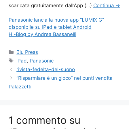
scaricata gratuitamente dall’App (…)
Continua
→
Panasonic lancia la nuova app “LUMIX G”
disponibile su IPad e tablet Android
Hi-Blog by Andrea Bassanelli
Categorie
Blu Press
Tag
iPad
,
Panasonic
rivista-fedelta-del-suono
“Risparmiare è un gioco” nei punti vendita
Palazzetti
1 commento su