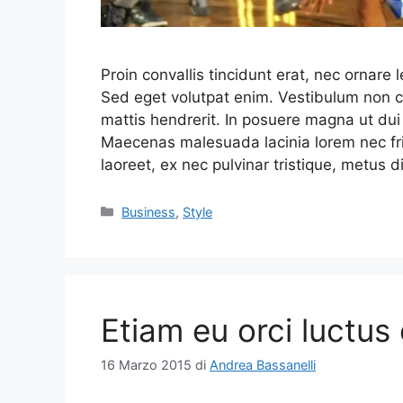
Proin convallis tincidunt erat, nec ornare 
Sed eget volutpat enim. Vestibulum non 
mattis hendrerit. In posuere magna ut dui s
Maecenas malesuada lacinia lorem nec fri
laoreet, ex nec pulvinar tristique, metus
Categorie
Business
,
Style
Etiam eu orci luctus 
16 Marzo 2015
di
Andrea Bassanelli